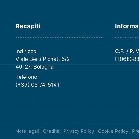
Recapiti
Informa
Indirizzo
C.F. / P.I
Viale Berti Pichat, 6/2
IT06838
40127, Bologna
Telefono
(+39) 051/4151411
Note legali
|
Credits
|
Privacy Policy
|
Cookie Policy
|
Pr