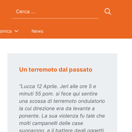
Ricerca
per:
ismica
News
Un terremoto dal passato
“Lucca 12 Aprile. Jeri alle ore 5 e
minuti 55 pom. si fece qui sentire
una scossa di terremoto ondulatorio
la cui direzione era da levante a
ponente. La sua violenza fu tale che
molti campanelli delle case
suonarono, e il battere degli oggetti