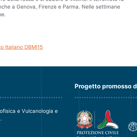
anche a Genova, Firenze e Parma. Nelle settimane
he.
o Italiano DBMI15
Progetto promosso 
eofisica e Vulcanologia
e
e
.