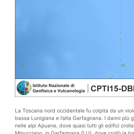
La Toscana nord occidentale fu colpita da un vio
bassa Lunigiana e l’alta Garfagnana. I danni più g
nelle alpi Apuane, dove quasi tutti gli edifici croll
Minucciano, in Garfagnana (LU), dove crollò la torr