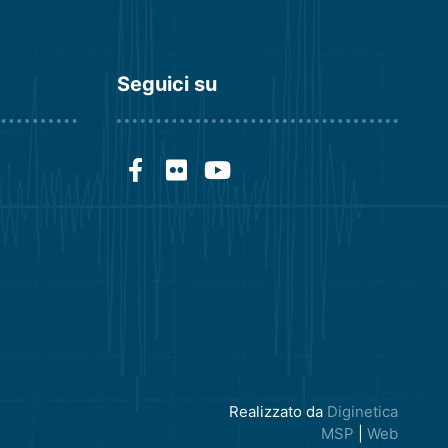
Seguici su
Realizzato da
Diginetica
MSP
|
Web