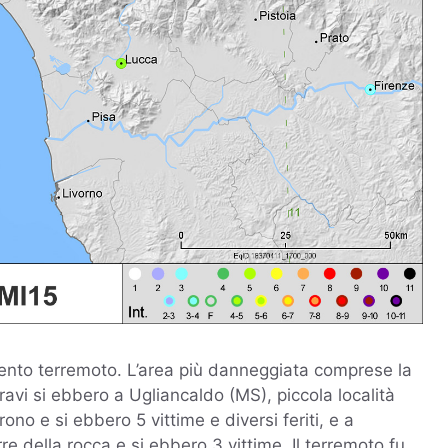
lento terremoto. L’area più danneggiata comprese la
ravi si ebbero a Ugliancaldo (MS), piccola località
arono e si ebbero 5 vittime e diversi feriti, e a
e della rocca e si ebbero 3 vittime. Il terremoto fu