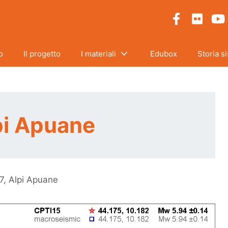
o
Il progetto
I materiali
Edubox
Storia s
lpi Apuane
37, Alpi Apuane