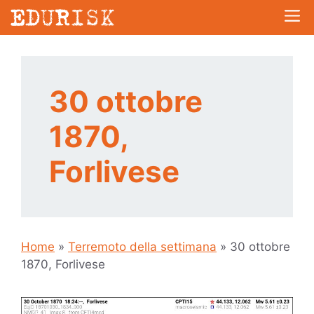
Vai
Me
al
contenuto
30 ottobre
1870,
Forlivese
Home
»
Terremoto della settimana
»
30 ottobre
1870, Forlivese