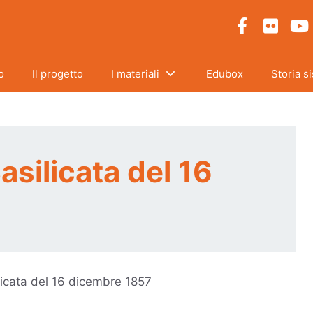
o
Il progetto
I materiali
Edubox
Storia s
asilicata del 16
licata del 16 dicembre 1857