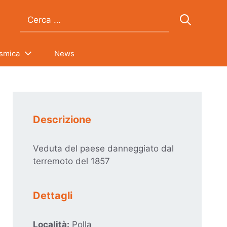
Ricerca
per:
ismica
News
Descrizione
Veduta del paese danneggiato dal
terremoto del 1857
Dettagli
Località:
Polla