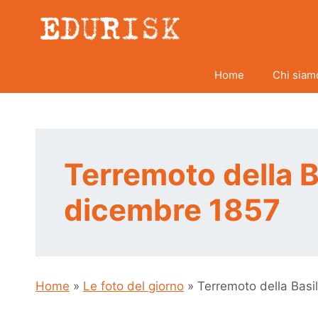
Vai
al
contenuto
Home
Chi siam
Terremoto della B
dicembre 1857
Home
»
Le foto del giorno
»
Terremoto della Basi