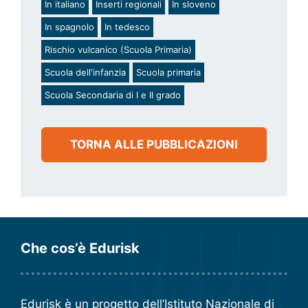
In italiano
Inserti regionali
In sloveno
In spagnolo
In tedesco
Rischio vulcanico (Scuola Primaria)
Scuola dell'infanzia
Scuola primaria
Scuola Secondaria di I e II grado
TORNA ALLE PUBBLICAZIONI
Che cos’è Edurisk
Edurisk è un progetto dell’
Istituto Nazionale di